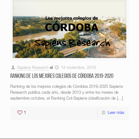
Sapiens Research
el
14 noviembre, 2019
Ranking de los mejores colegios de Córdoba 2019-2020
Ranking de los mejores colegios de Córdoba 2019-2020 Sapiens
Research publica cada año, desde 2013 y entre los meses de
septiembre-octubre, el Ranking Col-Sapiens (clasificación de
[…]
1
Leer más