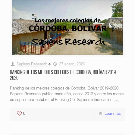
Sapiens Research
el
27 enero, 2020
Ranking de los mejores colegios de Córdoba, Bolívar 2019-
2020
Ranking de los mejores colegios de Córdoba, Bolívar 2019-2020
Sapiens Research publica cada año, desde 2013 y entre los meses
de septiembre-octubre, el Ranking Col-Sapiens (clasificación
[…]
0
Leer más