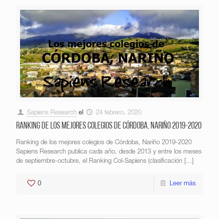
Sapiens Research
el
24 febrero, 2020
Ranking de los mejores colegios de Córdoba, Nariño 2019-2020
Ranking de los mejores colegios de Córdoba, Nariño 2019-2020
Sapiens Research publica cada año, desde 2013 y entre los meses
de septiembre-octubre, el Ranking Col-Sapiens (clasificación
[…]
0
Leer más