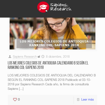
Sapiens Research
el
8 diciembre, 2018
LOS MEJORES COLEGIOS DE ANTIOQUIA CALENDARIO B SEGÚN EL
RANKING COL-SAPIENS 2018
LOS MEJORES COLEGIOS DE ANTIOQUIA DEL CALENDARIO B
SEGÚN EL RANKING COL-SAPIENS 2018 Publicado el 03-10-
2018 por Sapiens Research Cada año, la firma de consultoría
Sapiens
[…]
0
Leer más