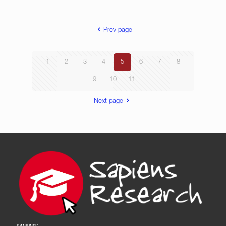
Prev page
1
2
3
4
5
6
7
8
9
10
11
Next page