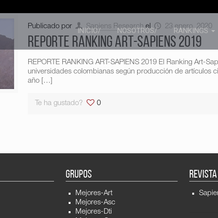
Publicado por
Sapiens Research
el
23 enero, 2020
INICIO/
NOSOTROS/
RANKINGS
REPORTE RANKING ART-SAPIENS 2019
REPORTE RANKING ART-SAPIENS 2019 El Ranking Art-Sapiens
universidades colombianas según producción de artículos cie
año
[…]
Te ha gustado?
0
GRUPOS
REVISTA
Mejores-Art
Sapie
Mejores-Asc
Mejores-Dti