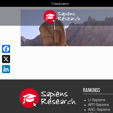
Contactanos
Facebook
X
LinkedIn
RANKINGS
U-Sapiens
ART-Sapiens
ASC-Sapiens