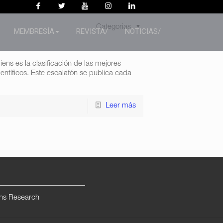
Categorias
MEMBRESÍA
REVISTA/
NOTICIAS/
 es la clasificación de las mejores
ntíficos. Este escalafón se publica cada
Leer más
ns Research