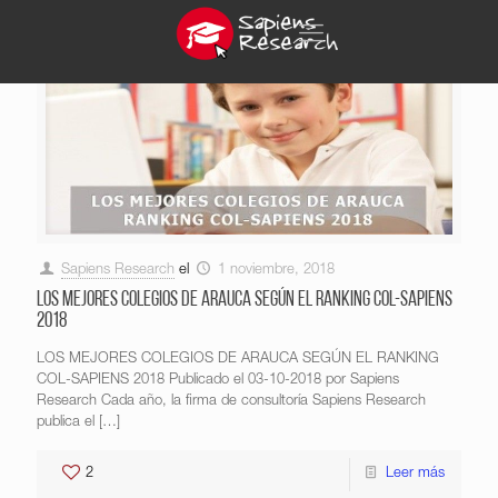
Sapiens Research
el
1 noviembre, 2018
LOS MEJORES COLEGIOS DE ARAUCA SEGÚN EL RANKING COL-SAPIENS
2018
LOS MEJORES COLEGIOS DE ARAUCA SEGÚN EL RANKING
COL-SAPIENS 2018 Publicado el 03-10-2018 por Sapiens
Research Cada año, la firma de consultoría Sapiens Research
publica el
[…]
2
Leer más