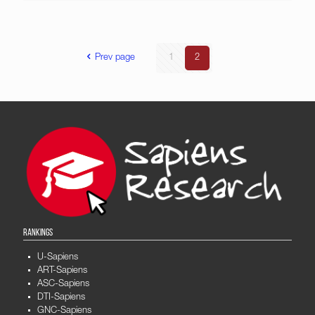
Prev page
1
2
RANKINGS
U-Sapiens
ART-Sapiens
ASC-Sapiens
DTI-Sapiens
GNC-Sapiens