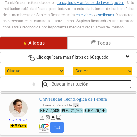
. También son referenciados en
libros, tesis y artículos de investigación
. Si tu
institución está clasificada pero todavía no está disfrutando de los beneficios
de la membresía de Sapiens Research, mira
este video
y
escríbenos
. Y recuerda,
solo
Yeshua
es el camino al
Padre Eterno
.
Sapiens Research
es una firma de
consultoría reconocida por importantes medios y organismos del mundo.
Aliadas
Todas
Clic aquí para más filtros de búsqueda
Universidad Tecnologica de Pereira
Pereira, Risaralda
Q2
REV: 2,508
POS: 21,707
GRP: 26,146
Luis F. Gaviria
5
Stars
#11