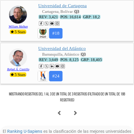
Universidad de Cartagena
Cartagena, Bolívar
Q3
REV: 3,421
POS: 16,614
GRP: 18,2
William Malkun
5
Stars
#18
Universidad del Atlántico
Barranquilla, Atlántico
Q3
REV: 3,649
POS: 8,125
GRP: 18,405
Rafael Á. Castillo
5
Stars
#24
Mostrando registros del 1 al 3 de un total de 3 registros (filtrado de un total de 188
registros)
El
Ranking U-Sapiens
es la clasificación de las mejores universidades