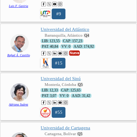
Luis F. Gaviria
#9
Universidad del Atlántico
Barranquilla, Atlántico
Q4
LIB: 123,55
CAP: 157,23
PAT: 40,84
VV: 0
AAD: 174,92
Nueva
Rafael Á. Castillo
#15
Universidad del Sinú
Montería, Córdoba
Q5
LIB: 12,33
CAP: 125,65
PAT: 3,07
VV: 0
AAD: 31,42
Adriana Suárez
#55
Universidad de Cartagena
Cartagena, Bolívar
Q5