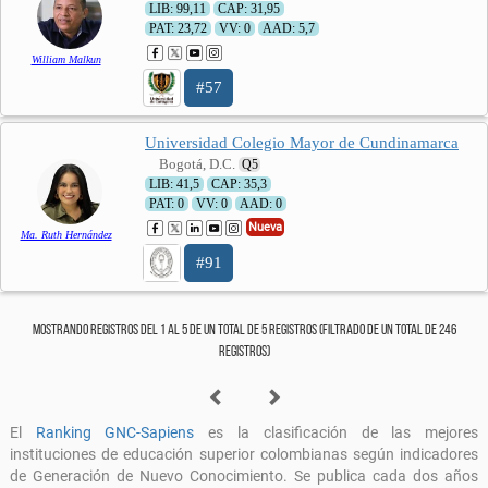
LIB: 99,11
CAP: 31,95
PAT: 23,72
VV: 0
AAD: 5,7
William Malkun
#57
Universidad Colegio Mayor de Cundinamarca
Bogotá, D.C.
Q5
LIB: 41,5
CAP: 35,3
PAT: 0
VV: 0
AAD: 0
Nueva
Ma. Ruth Hernández
#91
Mostrando registros del 1 al 5 de un total de 5 registros (filtrado de un total de 246
registros)
El
Ranking GNC-Sapiens
es la clasificación de las mejores
instituciones de educación superior colombianas según indicadores
de Generación de Nuevo Conocimiento. Se publica cada dos años