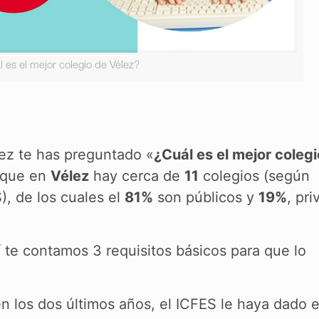
 es el mejor colegio de Vélez?
ez te has preguntado «
¿Cuál es el mejor coleg
e que en
Vélez
hay cerca de
11
colegios (según
), de los cuales el
81%
son públicos y
19%
, pri
 te contamos 3 requisitos básicos para que lo
en los dos últimos años, el ICFES le haya dado e