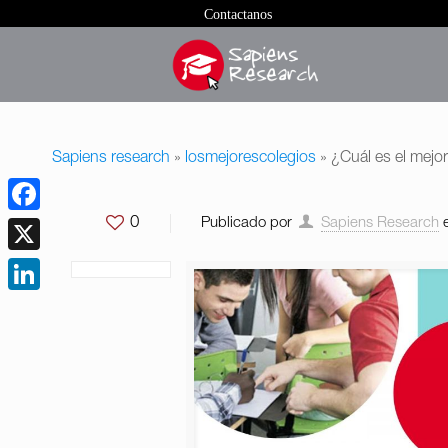
Contactanos
Sapiens research
»
losmejorescolegios
»
¿Cuál es el mejor
0
Publicado por
Sapiens Research
Facebook
X
LinkedIn