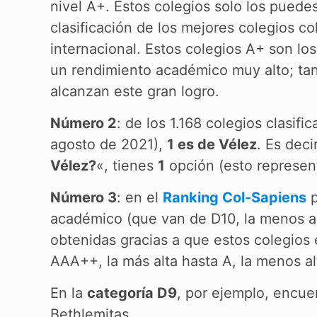
nivel A+. Estos colegios solo los puede
clasificación de los mejores colegios c
internacional. Estos colegios A+ son lo
un rendimiento académico muy alto; tan 
alcanzan este gran logro.
Número 2
: de los 1.168 colegios clasifi
agosto de 2021),
1 es de Vélez
. Es deci
Vélez?
«, tienes
1
opción (esto represen
Número 3
: en el
Ranking Col-Sapiens
p
académico (que van de D10, la menos alta
obtenidas gracias a que estos colegios 
AAA++, la más alta hasta A, la menos al
En la
categoría D9
, por ejemplo, encue
Bethlemitas.