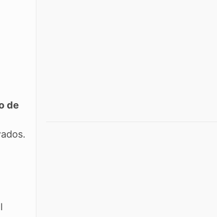
io de
vados.
l