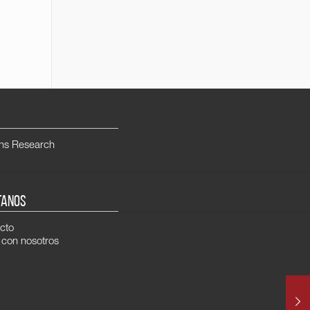
ns Research
TANOS
cto
 con nosotros