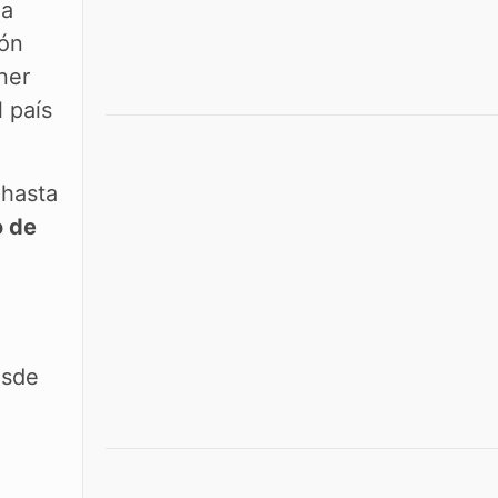
la
ión
ner
 país
 hasta
o de
esde