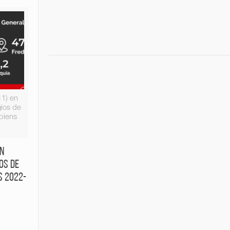
11) en
gios de
piens
en
os de
s 2022-