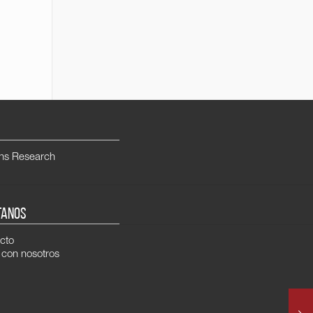
ns Research
TANOS
cto
 con nosotros