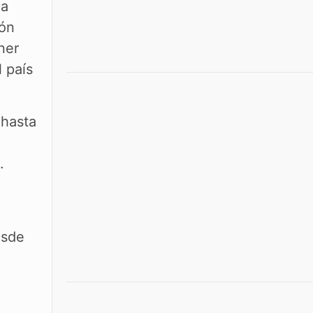
la
ión
ner
 país
 hasta
).
esde