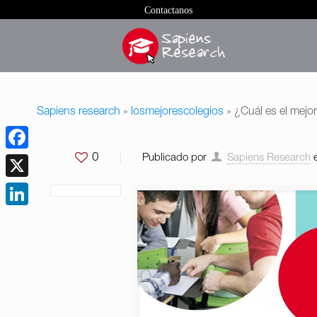
Contactanos
Sapiens research
»
losmejorescolegios
»
¿Cuál es el mejo
0
Publicado por
Sapiens Research
Facebook
X
LinkedIn