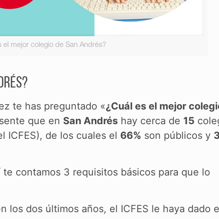
s el mejor colegio de San Andrés?
ndrés?
ez te has preguntado «
¿Cuál es el mejor coleg
esente que en
San Andrés
hay cerca de
15
cole
l ICFES), de los cuales el
66%
son públicos y
 te contamos 3 requisitos básicos para que lo
en los dos últimos años, el ICFES le haya dado e