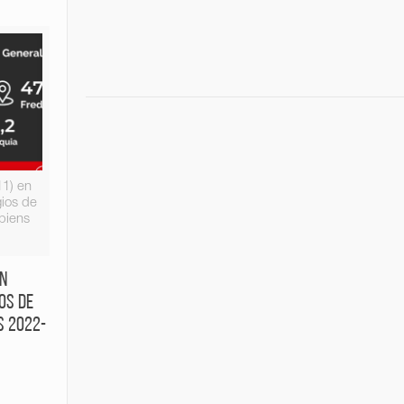
11) en
gios de
piens
en
os de
s 2022-