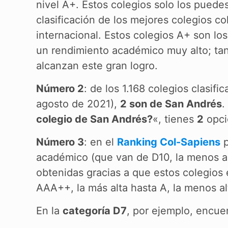
nivel A+. Estos colegios solo los puede
clasificación de los mejores colegios c
internacional. Estos colegios A+ son lo
un rendimiento académico muy alto; tan 
alcanzan este gran logro.
Número 2
: de los 1.168 colegios clasifi
agosto de 2021),
2 son de San Andrés
.
colegio de San Andrés?
«, tienes
2
opci
Número 3
: en el
Ranking Col-Sapiens
p
académico (que van de D10, la menos alta
obtenidas gracias a que estos colegios 
AAA++, la más alta hasta A, la menos al
En la
categoría D7
, por ejemplo, encue