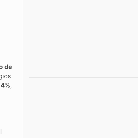
io de
gios
34%
,
l