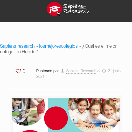
Sapiens research
»
losmejorescolegios
»
¿Cuál es el mejor
colegio de Honda?
0
Publicado por
Sapiens Research
el
21 junio,
2021