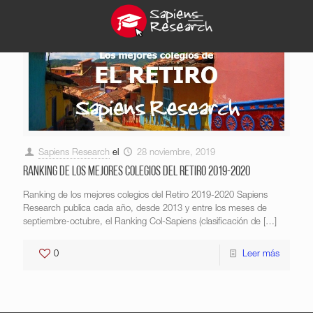
Sapiens Research
el
28 noviembre, 2019
Ranking de los mejores colegios del Retiro 2019-2020
Ranking de los mejores colegios del Retiro 2019-2020 Sapiens
Research publica cada año, desde 2013 y entre los meses de
septiembre-octubre, el Ranking Col-Sapiens (clasificación de
[…]
0
Leer más