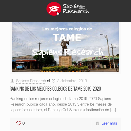
Sapiens Research
el
3 diciembre, 2019
Ranking de los mejores colegios de Tame 2019-2020
Ranking de los mejores colegios de Tame 2019-2020 Sapiens
Research publica cada año, desde 2013 y entre los meses de
septiembre-octubre, el Ranking Col-Sapiens (clasificación de
[…]
0
Leer más