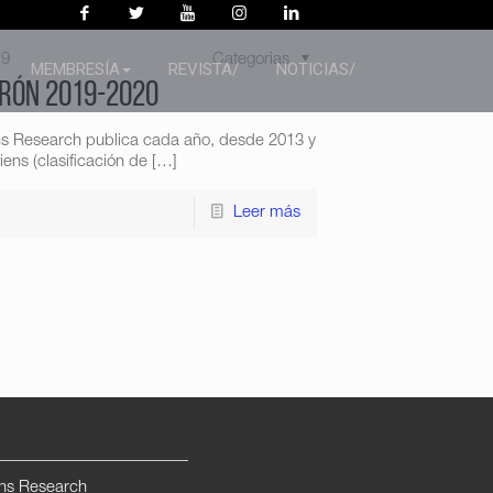
19
Categorias
MEMBRESÍA
REVISTA/
NOTICIAS/
irón 2019-2020
ns Research publica cada año, desde 2013 y
ens (clasificación de
[…]
Leer más
ns Research