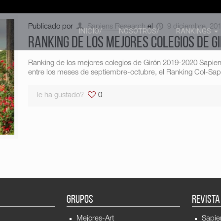
Publicado por
Sapiens Research
el
9 diciembre, 20
INICIO/
NOSOTROS/
RANKINGS
Ranking de los mejores colegios de G
Ranking de los mejores colegios de Girón 2019-2020 Sapie
entre los meses de septiembre-octubre, el Ranking Col-Sapi
Te ha gustado?
0
GRUPOS
REVISTA
Mejores-Art
Sapie