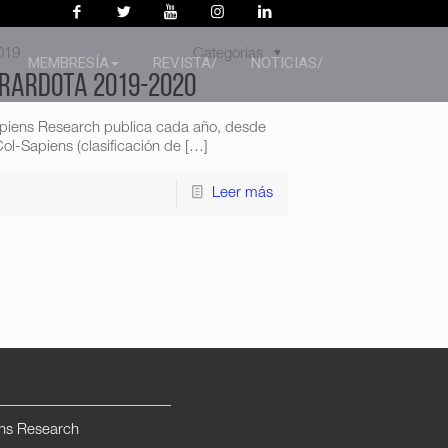
019
Categorias
MEMBRESÍA
REVISTA/
NOTICIAS/
Girardota 2019-2020
apiens Research publica cada año, desde
ol-Sapiens (clasificación de
[…]
Leer más
ns Research