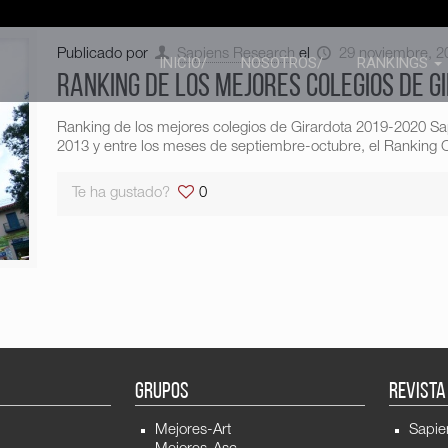
Publicado por
Sapiens Research
el
29 noviembre, 2
INICIO/
NOSOTROS/
RANKINGS
Ranking de los mejores colegios de 
Ranking de los mejores colegios de Girardota 2019-2020 S
2013 y entre los meses de septiembre-octubre, el Ranking C
Te ha gustado?
0
GRUPOS
REVISTA
Mejores-Art
Sapie