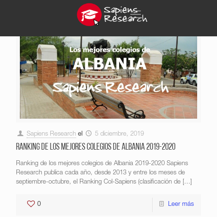
Sapiens Research
el
5 diciembre, 2019
Ranking de los mejores colegios de Albania 2019-2020
Ranking de los mejores colegios de Albania 2019-2020 Sapiens
Research publica cada año, desde 2013 y entre los meses de
septiembre-octubre, el Ranking Col-Sapiens (clasificación de
[…]
0
Leer más