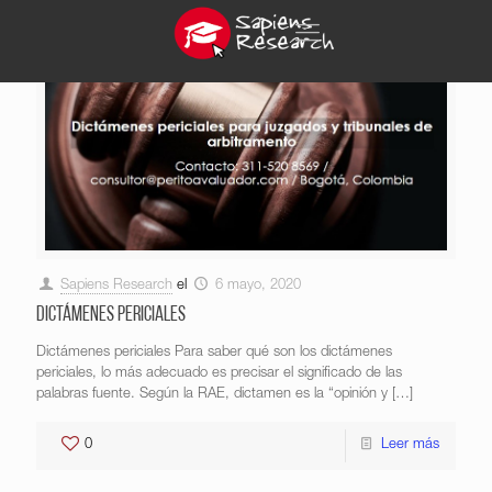
Sapiens Research
el
6 mayo, 2020
Dictámenes periciales
Dictámenes periciales Para saber qué son los dictámenes
periciales, lo más adecuado es precisar el significado de las
palabras fuente. Según la RAE, dictamen es la “opinión y
[…]
0
Leer más