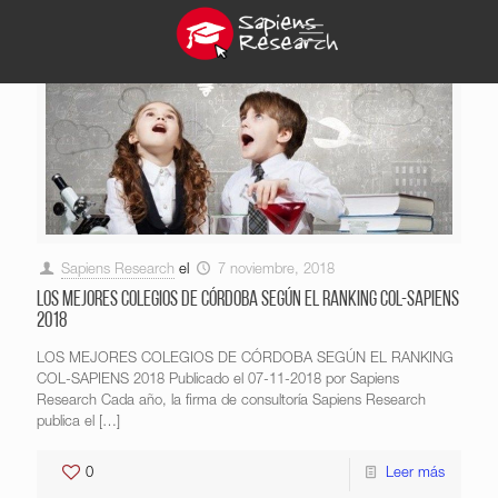
Sapiens Research
el
7 noviembre, 2018
LOS MEJORES COLEGIOS DE CÓRDOBA SEGÚN EL RANKING COL-SAPIENS
2018
LOS MEJORES COLEGIOS DE CÓRDOBA SEGÚN EL RANKING
COL-SAPIENS 2018 Publicado el 07-11-2018 por Sapiens
Research Cada año, la firma de consultoría Sapiens Research
publica el
[…]
0
Leer más