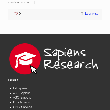
clasificación de
[…]
0
Leer más
RANKINGS
U-Sapiens
ART-Sapiens
ASC-Sapiens
DTI-Sapiens
GNC-Sapiens