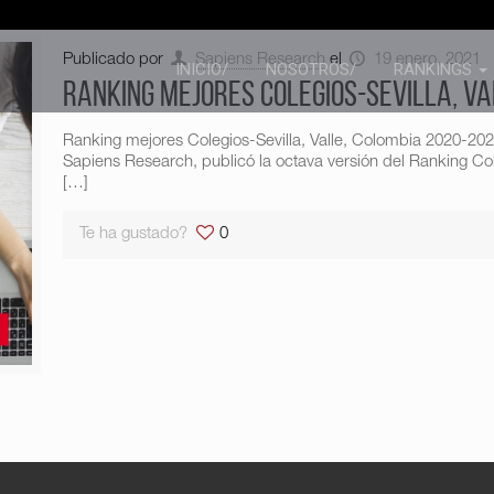
Publicado por
Sapiens Research
el
19 enero, 2021
INICIO/
NOSOTROS/
RANKINGS
Ranking mejores Colegios-Sevilla, Va
Ranking mejores Colegios-Sevilla, Valle, Colombia 2020-2021
Sapiens Research, publicó la octava versión del Ranking Col-
[…]
Te ha gustado?
0