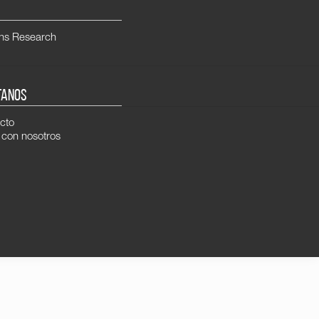
ns Research
TANOS
cto
 con nosotros