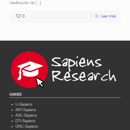
clasificación de
[…]
0
Leer más
RANKINGS
U-Sapiens
ART-Sapiens
ASC-Sapiens
DTI-Sapiens
GNC-Sapiens