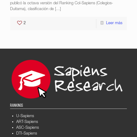
publicó la octava versión del Ranking Col-Sapiens (Colegios-
Duitama), clasificación de
[…]
2
Leer más
RANKINGS
U-Sapiens
ART-Sapiens
ASC-Sapiens
DTI-Sapiens