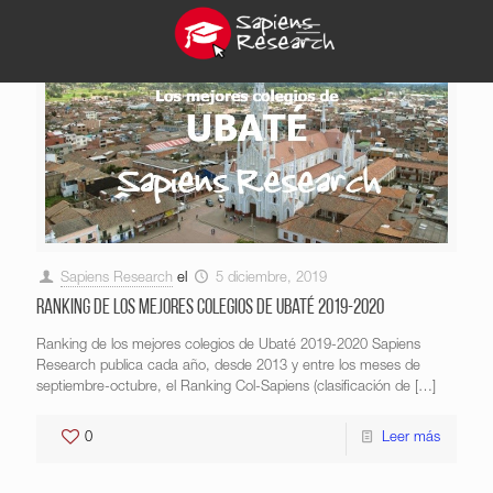
Sapiens Research
el
5 diciembre, 2019
Ranking de los mejores colegios de Ubaté 2019-2020
Ranking de los mejores colegios de Ubaté 2019-2020 Sapiens
Research publica cada año, desde 2013 y entre los meses de
septiembre-octubre, el Ranking Col-Sapiens (clasificación de
[…]
0
Leer más