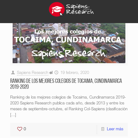
Sapiens Research
el
19 febrero, 2020
Ranking de los mejores colegios de Tocaima, Cundinamarca
2019-2020
Ranking de los mejores colegios de Tocaima, Cundinamarca 2019-
2020 Sapiens Research publica cada año, desde 2013 y entre los
meses de septiembre-octubre, el Ranking Col-Sapiens (clasificación
[…]
0
Leer más