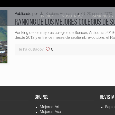
Publicado por
Sapiens Research
el
20 enero, 2020
INICIO/
NOSOTROS/
RANKINGS
Ranking de los mejores colegios de S
Ranking de los mejores colegios de Sonsón, Antioquia 201
desde 2013 y entre los meses de septiembre-octubre, el Ran
Te ha gustado?
0
GRUPOS
REVISTA
Mejores-Art
Sapie
Mejores-Asc