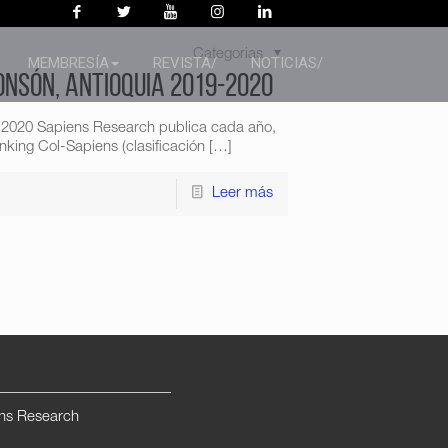
Categorias
MEMBRESÍA
REVISTA/
NOTICIAS/
onsón, Antioquia 2019-2020
9-2020 Sapiens Research publica cada año,
king Col-Sapiens (clasificación
[…]
Leer más
ns Research