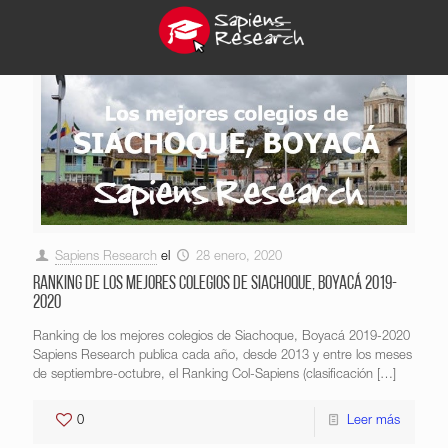
Sapiens Research
el
28 enero, 2020
Ranking de los mejores colegios de Siachoque, Boyacá 2019-
2020
Ranking de los mejores colegios de Siachoque, Boyacá 2019-2020
Sapiens Research publica cada año, desde 2013 y entre los meses
de septiembre-octubre, el Ranking Col-Sapiens (clasificación
[…]
0
Leer más