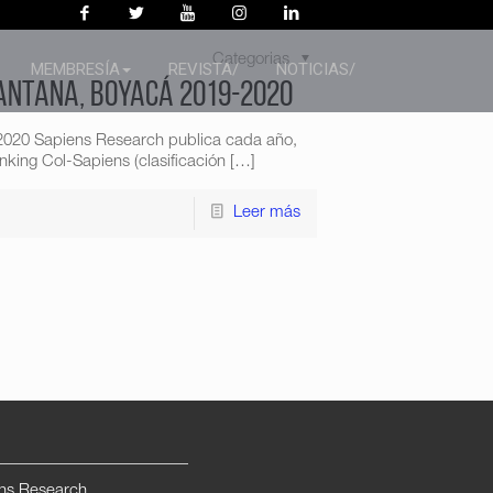
Categorias
MEMBRESÍA
REVISTA/
NOTICIAS/
Santana, Boyacá 2019-2020
2020 Sapiens Research publica cada año,
king Col-Sapiens (clasificación
[…]
Leer más
ns Research