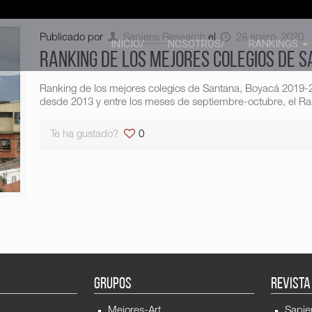
Publicado por
Sapiens Research
el
28 enero, 2020
INICIO/
NOSOTROS/
RANKINGS
Ranking de los mejores colegios de 
Ranking de los mejores colegios de Santana, Boyacá 2019-
desde 2013 y entre los meses de septiembre-octubre, el Ran
Te ha gustado?
0
GRUPOS
REVISTA
Mejores-Art
Sapie