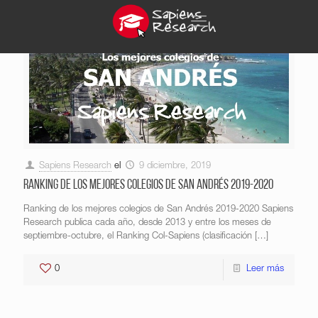
Sapiens Research
el
9 diciembre, 2019
Ranking de los mejores colegios de San Andrés 2019-2020
Ranking de los mejores colegios de San Andrés 2019-2020 Sapiens
Research publica cada año, desde 2013 y entre los meses de
septiembre-octubre, el Ranking Col-Sapiens (clasificación
[…]
0
Leer más