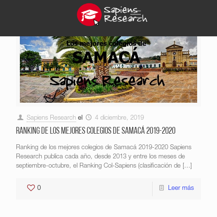
Sapiens Research
el
4 diciembre, 2019
Ranking de los mejores colegios de Samacá 2019-2020
Ranking de los mejores colegios de Samacá 2019-2020 Sapiens
Research publica cada año, desde 2013 y entre los meses de
septiembre-octubre, el Ranking Col-Sapiens (clasificación de
[…]
0
Leer más