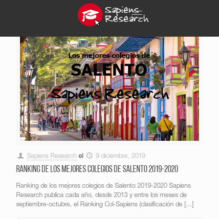
Sapiens Research
el
9 diciembre, 2019
Ranking de los mejores colegios de Salento 2019-2020
Ranking de los mejores colegios de Salento 2019-2020 Sapiens
Research publica cada año, desde 2013 y entre los meses de
septiembre-octubre, el Ranking Col-Sapiens (clasificación de
[…]