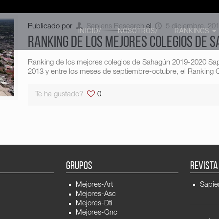
Publicado por
Sapiens Research
el
5 diciembre, 20
INICIO/
NOSOTROS/
RANKINGS
Ranking de los mejores colegios de 
Ranking de los mejores colegios de Sahagún 2019-2020 Sa
2013 y entre los meses de septiembre-octubre, el Ranking C
Te ha gustado?
0
GRUPOS
REVISTA
Mejores-Art
Sapie
Mejores-Asc
Mejores-Dti
Mejores-Gnc