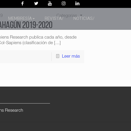
19
Categorias
MEMBRESÍA
REVISTA/
NOTICIAS/
Sahagún 2019-2020
piens Research publica cada año, desde
ol-Sapiens (clasificación de
[…]
Leer más
ns Research