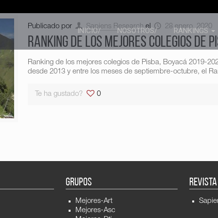
Publicado por
Sapiens Research
el
28 enero, 2020
INICIO/
NOSOTROS/
RANKINGS
Ranking de los mejores colegios de P
Ranking de los mejores colegios de Pisba, Boyacá 2019-20
desde 2013 y entre los meses de septiembre-octubre, el Ran
Te ha gustado?
0
GRUPOS
REVISTA
Mejores-Art
Sapie
Mejores-Asc