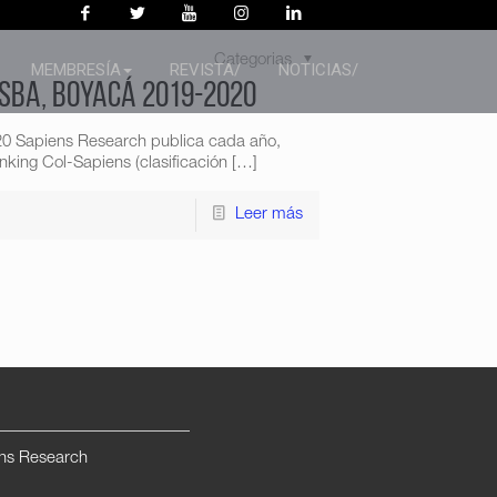
Categorias
MEMBRESÍA
REVISTA/
NOTICIAS/
isba, Boyacá 2019-2020
20 Sapiens Research publica cada año,
king Col-Sapiens (clasificación
[…]
Leer más
ns Research