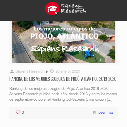
Sapiens Research
el
23 enero, 2020
Ranking de los mejores colegios de Piojó, Atlántico 2019-2020
Ranking de los mejores colegios de Piojó, Atlántico 2019-2020
Sapiens Research publica cada año, desde 2013 y entre los meses
de septiembre-octubre, el Ranking Col-Sapiens (clasificación
[…]
0
Leer más