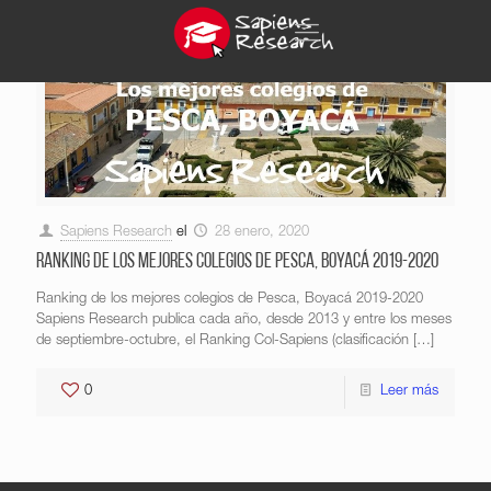
Sapiens Research
el
28 enero, 2020
Ranking de los mejores colegios de Pesca, Boyacá 2019-2020
Ranking de los mejores colegios de Pesca, Boyacá 2019-2020
Sapiens Research publica cada año, desde 2013 y entre los meses
de septiembre-octubre, el Ranking Col-Sapiens (clasificación
[…]
0
Leer más