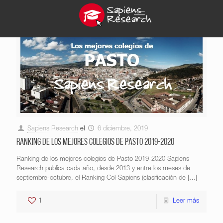
Sapiens Research
el
6 diciembre, 2019
Ranking de los mejores colegios de Pasto 2019-2020
Ranking de los mejores colegios de Pasto 2019-2020 Sapiens
Research publica cada año, desde 2013 y entre los meses de
septiembre-octubre, el Ranking Col-Sapiens (clasificación de
[…]
1
Leer más