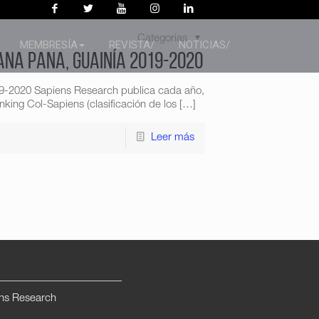
Categorias
MEMBRESÍA
REVISTA/
NOTICIAS/
ana Pana, Guainía 2019-2020
19-2020 Sapiens Research publica cada año,
king Col-Sapiens (clasificación de los
[…]
Leer más
ns Research