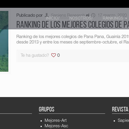
Publicado por
Sapiens Research
el
17 marzo, 2020
INICIO/
NOSOTROS/
RANKINGS
Ranking de los mejores colegios de P
Ranking de los mejores colegios de Pana Pana, Guainía 20
desde 2013 y entre los meses de septiembre-octubre, el Ran
Te ha gustado?
0
GRUPOS
REVISTA
Mejores-Art
Sapie
Mejores-Asc