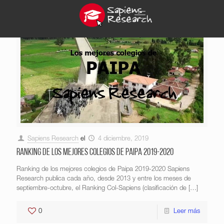
Sapiens Research
el
4 diciembre, 2019
Ranking de los mejores colegios de Paipa 2019-2020
Ranking de los mejores colegios de Paipa 2019-2020 Sapiens
Research publica cada año, desde 2013 y entre los meses de
septiembre-octubre, el Ranking Col-Sapiens (clasificación de
[…]
0
Leer más