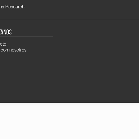
ns Research
TANOS
cto
 con nosotros