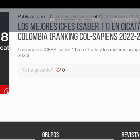
Publicado por
Sapiens Research
el
23 febrero, 2023
INICIO/
NOSOTROS/
RANKINGS
Los mejores ICFES (saber 11) en Oicat
Colombia (Ranking Col-Sapiens 2022-
Los mejores ICFES (saber 11) en Oicatá y los mejores cole
2023)
Te ha gustado?
0
GRUPOS
REVISTA