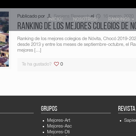
Publicado por
Sapiens Research
el
16 marzo, 2020
INICIO/
NOSOTROS/
RANKINGS
Ranking de los mejores colegios de N
Ranking de los mejores colegios de Nóvita, Chocó 2019-20
desde 2013 y entre los meses de septiembre-octubre, el Ran
mejores
[…]
Te ha gustado?
0
GRUPOS
REVISTA
Mejores-Art
Sapie
Mejores-Asc
Mejores-Dti