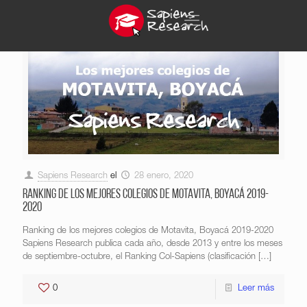
Sapiens Research
el
28 enero, 2020
Ranking de los mejores colegios de Motavita, Boyacá 2019-
2020
Ranking de los mejores colegios de Motavita, Boyacá 2019-2020
Sapiens Research publica cada año, desde 2013 y entre los meses
de septiembre-octubre, el Ranking Col-Sapiens (clasificación
[…]
0
Leer más