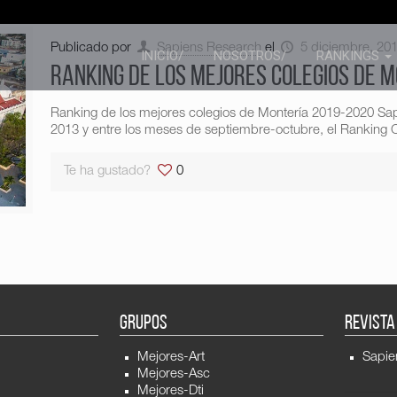
Publicado por
Sapiens Research
el
5 diciembre, 20
INICIO/
NOSOTROS/
RANKINGS
Ranking de los mejores colegios de 
Ranking de los mejores colegios de Montería 2019-2020 Sa
2013 y entre los meses de septiembre-octubre, el Ranking C
Te ha gustado?
0
GRUPOS
REVISTA
Mejores-Art
Sapie
Mejores-Asc
Mejores-Dti