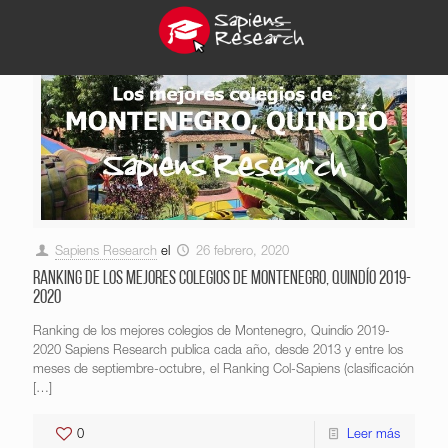
Sapiens Research
el
26 febrero, 2020
Ranking de los mejores colegios de Montenegro, Quindío 2019-
2020
Ranking de los mejores colegios de Montenegro, Quindío 2019-
2020 Sapiens Research publica cada año, desde 2013 y entre los
meses de septiembre-octubre, el Ranking Col-Sapiens (clasificación
[…]
0
Leer más