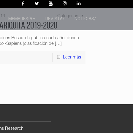
019
Categorias
MEMBRESÍA
REVISTA/
NOTICIAS/
ariquita 2019-2020
apiens Research publica cada año, desde
ol-Sapiens (clasificación de
[…]
Leer más
ns Research