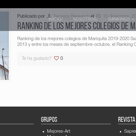
Publicado por
Sapiens Research
el
10 diciembre, 2
INICIO/
NOSOTROS/
RANKINGS
Ranking de los mejores colegios de M
Ranking de los mejores colegios de Mariquita 2019-2020 S
2013 y entre los meses de septiembre-octubre, el Ranking C
Te ha gustado?
0
GRUPOS
REVISTA
Mejores-Art
Sapie