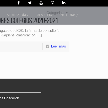
Categorias
MEMBRESÍA
REVISTA/
NOTICIAS/
ores colegios 2020-2021
gosto de 2020, la firma de consultoría
-Sapiens, clasificación
[…]
Leer más
ns Research