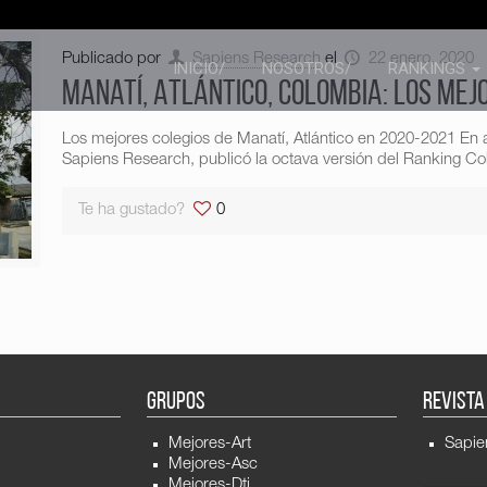
Publicado por
Sapiens Research
el
22 enero, 2020
INICIO/
NOSOTROS/
RANKINGS
Manatí, Atlántico, Colombia: los mej
Los mejores colegios de Manatí, Atlántico en 2020-2021 En a
Sapiens Research, publicó la octava versión del Ranking Col
Te ha gustado?
0
GRUPOS
REVISTA
Mejores-Art
Sapie
Mejores-Asc
Mejores-Dti