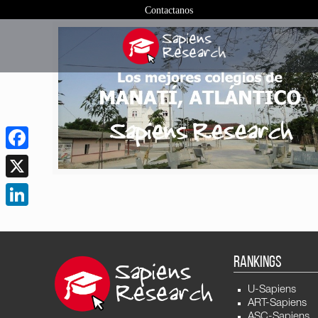
Contactanos
Facebook
X
LinkedIn
RANKINGS
U-Sapiens
ART-Sapiens
ASC-Sapiens