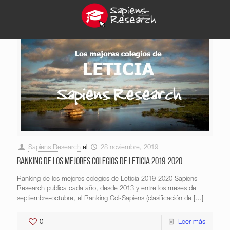
Sapiens Research
el
28 noviembre, 2019
Ranking de los mejores colegios de Leticia 2019-2020
Ranking de los mejores colegios de Leticia 2019-2020 Sapiens
Research publica cada año, desde 2013 y entre los meses de
septiembre-octubre, el Ranking Col-Sapiens (clasificación de
[…]
0
Leer más