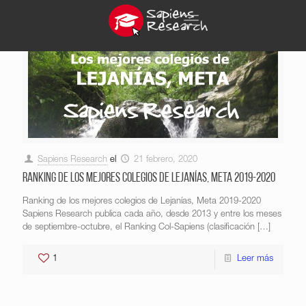
Sapiens Research
el
21 febrero, 2020
Ranking de los mejores colegios de Lejanías, Meta 2019-2020
Ranking de los mejores colegios de Lejanías, Meta 2019-2020
Sapiens Research publica cada año, desde 2013 y entre los meses
de septiembre-octubre, el Ranking Col-Sapiens (clasificación
[…]
1
Leer más