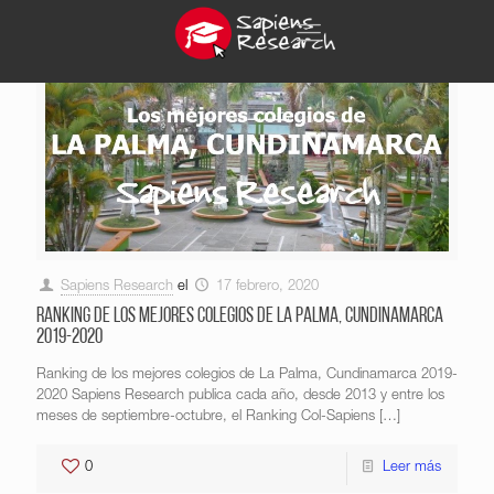
Sapiens Research
el
17 febrero, 2020
Ranking de los mejores colegios de La Palma, Cundinamarca
2019-2020
Ranking de los mejores colegios de La Palma, Cundinamarca 2019-
2020 Sapiens Research publica cada año, desde 2013 y entre los
meses de septiembre-octubre, el Ranking Col-Sapiens
[…]
0
Leer más