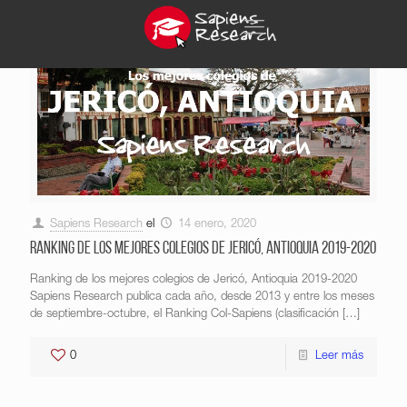
Sapiens Research
el
14 enero, 2020
Ranking de los mejores colegios de Jericó, Antioquia 2019-2020
Ranking de los mejores colegios de Jericó, Antioquia 2019-2020
Sapiens Research publica cada año, desde 2013 y entre los meses
de septiembre-octubre, el Ranking Col-Sapiens (clasificación
[…]
0
Leer más