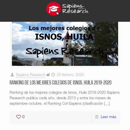
Sapiens Research
el
20 febrero, 2020
Ranking de los mejores colegios de Isnos, Huila 2019-2020
Ranking de los mejores colegios de Isnos, Huila 2019-2020 Sapiens
Research publica cada año, desde 2013 y entre los meses de
septiembre-octubre, el Ranking Col-Sapiens (clasificación
[…]
0
Leer más