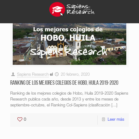
Sapiens Research
el
20 febrero, 2020
Ranking de los mejores colegios de Hobo, Huila 2019-2020
Ranking de los mejores colegios de Hobo, Huila 2019-2020 Sapiens
Research publica cada año, desde 2013 y entre los meses de
septiembre-octubre, el Ranking Col-Sapiens (clasificación
[…]
0
Leer más