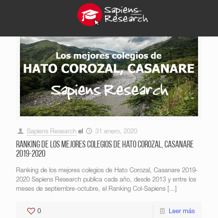
Sapiens Research
el
31 enero, 2020
Ranking de los mejores colegios de Hato Corozal, Casanare
2019-2020
Ranking de los mejores colegios de Hato Corozal, Casanare 2019-
2020 Sapiens Research publica cada año, desde 2013 y entre los
meses de septiembre-octubre, el Ranking Col-Sapiens
[…]
0
Leer más